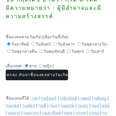
มีความหมายว่า : ผู้มีอำจาจและมี
ความสร้างสรรค์
ชื่อมงคลตามวันเกิด (เลือกวันที่เกิด)
วันอาทิตย์
วันจันทร์
วันอังคาร
วันพุธกลางวัน
วันพุธกลางคืน
วันพฤหัสบดี
วันศุกร์
วันเสาร์
เลือกเพศ :
ชาย
หญิง |
ชื่อมงคลที่ได้ :
กช
|
กชอินทร์
|
กณิกนันต์
|
กตตน์
|
กตัญญู
|
กนกพล
|
กนต์ธร
|
กนธี
|
กมล
|
กมลภพ
|
กมลภู
|
กมลโลจน์
|
กมลวร
|
กมลากร
|
กมลานันท์
|
กมุท
|
กรกช
|
กรกฎ
|
กร