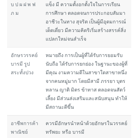
บ ป ผ ฝ พ ฟ
แข็ง มี ความตั้งอกตั้งใจในการเรียน
ภ ม
การศึกษา ตลอดจนการประกอบสัมมา
อาชีวะในทาง สุจริต เป็นผู้มีอุดมการณ์
เด็ดเดี่ยว มีความคิดริเริ่มสร้างสรรค์สิ่ง
แปลกใหม่จนสำเร็จ
อักษรวรรคย์
หมายถึง การเป็นผู้ที่ได้รับการยอมรับ
บารมี รูป
นับถือ ได้รับการยกย่อง ในฐานะของผู้ที่
สระทั้งปวง
มีคุณ งามความดีในสาขาใดสาขาหนึ่ง
จากคนหมู่มาก โดยมีสามี ภรรยา บุตร
หลาน ญาติ มิตร ข้าทาส ตลอดจนสัตว์
เลี้ยง มีส่วนส่งเสริมและสนับสนุน ทำให้
มีสถานะดีขึ้น
อาชีพการค้า
ควรมีอักษรนำหน้าด้วยอักษรในวรรคย์
พาณิชย์
ทรัพยะ หรือ บารมี