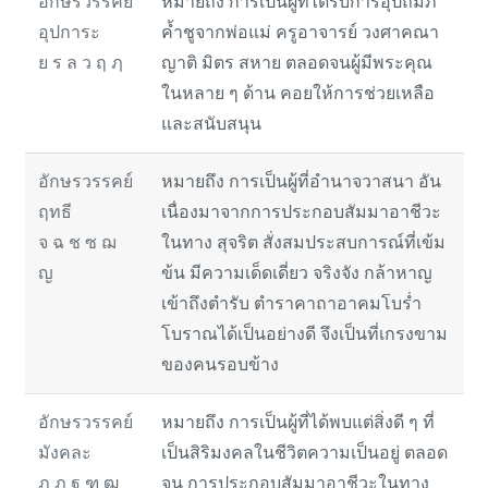
อักษรวรรคย์
หมายถึง การเป็นผู้ที่ได้รับการอุปถัมภ์
อุปการะ
ค้ำชูจากพ่อแม่ ครูอาจารย์ วงศาคณา
ย ร ล ว ฤ ฦ
ญาติ มิตร สหาย ตลอดจนผู้มีพระคุณ
ในหลาย ๆ ด้าน คอยให้การช่วยเหลือ
และสนับสนุน
อักษรวรรคย์
หมายถึง การเป็นผู้ที่อำนาจวาสนา อัน
ฤทธี
เนื่องมาจากการประกอบสัมมาอาชีวะ
จ ฉ ช ซ ฌ
ในทาง สุจริต สั่งสมประสบการณ์ที่เข้ม
ญ
ข้น มีความเด็ดเดี่ยว จริงจัง กล้าหาญ
เข้าถึงตำรับ ตำราคาถาอาคมโบร่ำ
โบราณได้เป็นอย่างดี จึงเป็นที่เกรงขาม
ของคนรอบข้าง
อักษรวรรคย์
หมายถึง การเป็นผู้ที่ได้พบแต่สิ่งดี ๆ ที่
มังคละ
เป็นสิริมงคลในชีวิตความเป็นอยู่ ตลอด
ฎ ฏ ฐ ฑ ฒ
จน การประกอบสัมมาอาชีวะในทาง