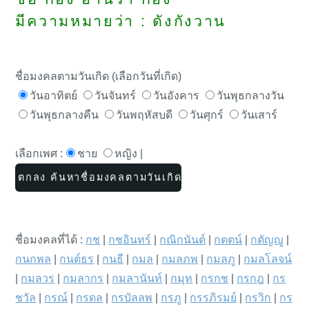
มีความหมายว่า : ดังกังวาน
ชื่อมงคลตามวันเกิด (เลือกวันที่เกิด)
วันอาทิตย์
วันจันทร์
วันอังคาร
วันพุธกลางวัน
วันพุธกลางคืน
วันพฤหัสบดี
วันศุกร์
วันเสาร์
เลือกเพศ :
ชาย
หญิง |
ชื่อมงคลที่ได้ :
กช
|
กชอินทร์
|
กณิกนันต์
|
กตตน์
|
กตัญญู
|
กนกพล
|
กนต์ธร
|
กนธี
|
กมล
|
กมลภพ
|
กมลภู
|
กมลโลจน์
|
กมลวร
|
กมลากร
|
กมลานันท์
|
กมุท
|
กรกช
|
กรกฎ
|
กร
ชวัล
|
กรณ์
|
กรดล
|
กรบัลลพ
|
กรภู
|
กรรภิรมย์
|
กรวิก
|
กร