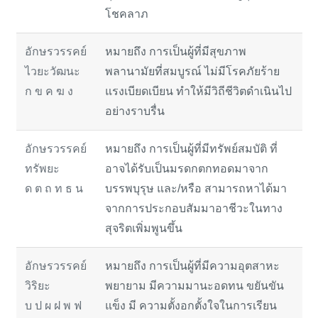
โชคลาภ
อักษรวรรคย์
หมายถึง การเป็นผู้ที่มีสุขภาพ
ไวยะวัฒนะ
พลานามัยที่สมบูรณ์ ไม่มีโรคภัยร้าย
ก ข ค ฆ ง
แรงเบียดเบียน ทำให้มีวิถีชีวิตดำเนินไป
อย่างราบรื่น
อักษรวรรคย์
หมายถึง การเป็นผู้ที่มีทรัพย์สมบัติ ที่
ทรัพยะ
อาจได้รับเป็นมรดกตกทอดมาจาก
ด ต ถ ท ธ น
บรรพบุรุษ และ/หรือ สามารถหาได้มา
จากการประกอบสัมมาอาชีวะในทาง
สุจริตเพิ่มพูนขึ้น
อักษรวรรคย์
หมายถึง การเป็นผู้ที่มีความอุตสาหะ
วิริยะ
พยายาม มีความมานะอดทน ขยันขัน
บ ป ผ ฝ พ ฟ
แข็ง มี ความตั้งอกตั้งใจในการเรียน