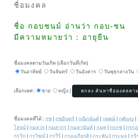
ชื่อมงคล
ชื่อ กอบชนม์ อ่านว่า กอบ-ชน
มีความหมายว่า : อายุยืน
ชื่อมงคลตามวันเกิด (เลือกวันที่เกิด)
วันอาทิตย์
วันจันทร์
วันอังคาร
วันพุธกลางวัน
เลือกเพศ :
ชาย
หญิง |
ชื่อมงคลที่ได้ :
กช
|
กชอินทร์
|
กณิกนันต์
|
กตตน์
|
กตัญญู
|
โลจน์
|
กมลวร
|
กมลากร
|
กมลานันท์
|
กมุท
|
กรกช
|
กรก
กรวิก
|
กรวิชญ์
|
กรวีร์
|
กรองเกียรติ
|
กระพัน
|
กระมล
|
กริ