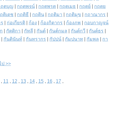
กฤตบุญ
|
กฤตพจน์
|
กฤตพรต
|
กฤตเมธ
|
กฤตย์
|
กฤตย
ฤติเดช
|
กฤติธี
|
กฤติน
|
กฤติมา
|
กฤติมุข
|
กฤาณากร
|
าร
|
ก่อเกียรติ
|
ก้อง
|
ก้องกิดากร
|
ก้องภพ
|
กอบกาญจน์
นก
|
กัตติกา
|
กัทลี
|
กันต์
|
กันต์กมล
|
กันต์กวี
|
กันต์ธร
|
ต
|
กันตินันท์
|
กันทรากร
|
กัปปน์
|
กัมปนาท
|
กัมพล
|
กา
ดไป >>
,
11
,
12
,
13
,
14
,
15
,
16
,
17
,