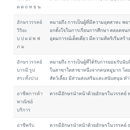
ด ต ถ ท ธ น
อักษรวรรคย์
หมายถึง การเป็นผู้ที่มีความอุตสาหะ พ
วิริยะ
อกตั้งใจในการเรียนการศึกษา ตลอดจนกา
บ ป ผ ฝ พ ฟ
อุดมการณ์เด็ดเดี่ยว มีความคิดริเริ่มสร้
ภ ม
อักษรวรรคย์
หมายถึง การเป็นผู้ที่ได้รับการยอมรับนั
บารมี รูป
ในสาขาใดสาขาหนึ่งจากคนหมู่มาก โดยม
สระทั้งปวง
สัตว์เลี้ยง มีส่วนส่งเสริมและสนับสนุน ทำ
อาชีพการค้า
ควรมีอักษรนำหน้าด้วยอักษรในวรรคย์ ท
พาณิชย์
บริการ
อาชีพรับ
ควรมีอักษรนำหน้าด้วยอักษรในวรรคย์ ฤ