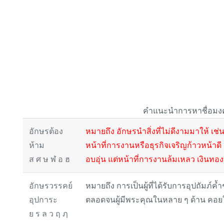
คำแนะนำการหาชื่อมงคล ผ
อักษรต้อง
หมายถึง อักษรนำสิ่งที่ไม่ดีงามมาให้ เช่
ห้าม
หน้าที่การงานหรือธุรกิจเจริญก้าวหน้า
ส ศ ษ ฬ อ ฮ
อบอุ่น แต่หน้าที่การงานล้มเหลว เงินทองท
อักษรวรรคย์
หมายถึง การเป็นผู้ที่ได้รับการอุปถัมภ์
อุปการะ
ตลอดจนผู้มีพระคุณในหลาย ๆ ด้าน คอย
ย ร ล ว ฤ ฦ