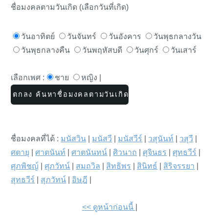
ชื่อมงคลตามวันเกิด (เลือกวันที่เกิด)
วันอาทิตย์
วันจันทร์
วันอังคาร
วันพุธกลางวัน
วันพุธกลางคืน
วันพฤหัสบดี
วันศุกร์
วันเสาร์
เลือกเพศ :
ชาย
หญิง |
ชื่อมงคลที่ได้ :
มนัสวิน
|
มนัสวี
|
มนัสวีร์
|
วสุนันท์
|
วสุวี
|
ศตายุ
|
ศาตนันท์
|
ศาตนันทน์
|
ศิวนาถ
|
ศุจินธร
|
ศุทธวีร์
|
ศุภพิชญ์
|
ศุภวัทน์
|
สมถวิล
|
สิทธิพร
|
สินิทธ์
|
สิริจรรยา
|
สุทธวีร์
|
สุภวัทน์
|
อิษฎี
|
<< ดูหน้าก่อนนี้
|