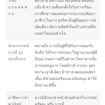
วิริยะ
พยายาม มีความมานะอดทน ขยันขัน
บ ป ผ ฝ พ ฟ
แข็ง มี ความตั้งอกตั้งใจในการเรียน
ภ ม
การศึกษา ตลอดจนการประกอบสัมมา
อาชีวะในทาง สุจริต เป็นผู้มีอุดมการณ์
เด็ดเดี่ยว มีความคิดริเริ่มสร้างสรรค์สิ่ง
แปลกใหม่จนสำเร็จ
อักษรวรรคย์
หมายถึง การเป็นผู้ที่ได้รับการยอมรับ
บารมี รูป
นับถือ ได้รับการยกย่อง ในฐานะของผู้ที่
สระทั้งปวง
มีคุณ งามความดีในสาขาใดสาขาหนึ่ง
จากคนหมู่มาก โดยมีสามี ภรรยา บุตร
หลาน ญาติ มิตร ข้าทาส ตลอดจนสัตว์
เลี้ยง มีส่วนส่งเสริมและสนับสนุน ทำให้
มีสถานะดีขึ้น
อาชีพการค้า
ควรมีอักษรนำหน้าด้วยอักษรในวรรคย์
พาณิชย์
ทรัพยะ หรือ บารมี